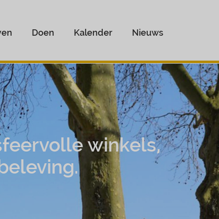
ven
Doen
Kalender
Nieuws
feervolle winkels,
beleving.