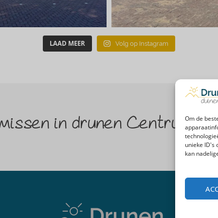
LAAD MEER
Volg op Instagram
Om de beste
 missen in drunen Centrum ?
apparaatinf
technologie
unieke ID's
kan nadelig
ACC