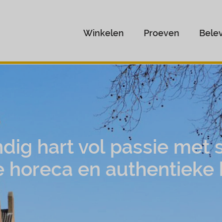
Winkelen
Proeven
Bele
dig hart vol passie met s
e horeca en authentieke 