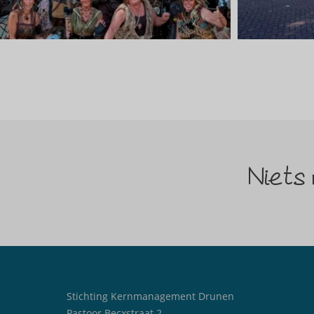
Niets
Stichting Kernmanagement Drunen
Pastoor Becxstraat 2