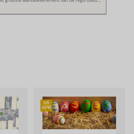
Dit grootste wandelevenement van de regio biedt…
06
APR