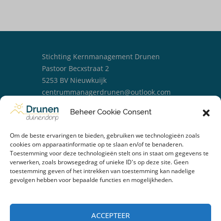
Stichting Kernmanagement Drunen
Pastoor Becxstraat 2
5253 BV Nieuwkuijk
centrummanagerdrunen@outlook.com
06 25329238
Beheer Cookie Consent
Om de beste ervaringen te bieden, gebruiken we technologieën zoals
cookies om apparaatinformatie op te slaan en/of te benaderen.
Toestemming voor deze technologieën stelt ons in staat om gegevens te
verwerken, zoals browsegedrag of unieke ID's op deze site. Geen
toestemming geven of het intrekken van toestemming kan nadelige
gevolgen hebben voor bepaalde functies en mogelijkheden.
Over ons
Nieuws
ACCEPTEER