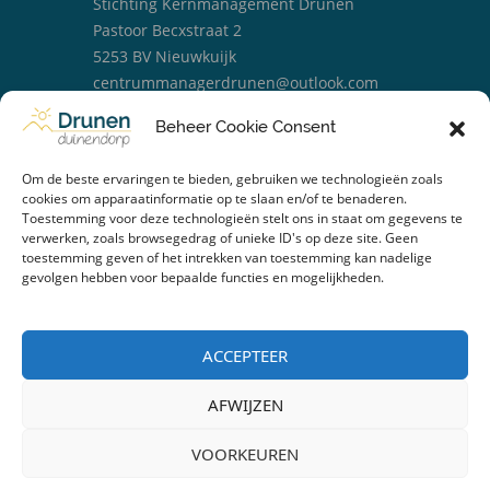
Stichting Kernmanagement Drunen
Pastoor Becxstraat 2
5253 BV Nieuwkuijk
centrummanagerdrunen@outlook.com
06 25329238
Beheer Cookie Consent
Om de beste ervaringen te bieden, gebruiken we technologieën zoals
cookies om apparaatinformatie op te slaan en/of te benaderen.
Toestemming voor deze technologieën stelt ons in staat om gegevens te
verwerken, zoals browsegedrag of unieke ID's op deze site. Geen
toestemming geven of het intrekken van toestemming kan nadelige
gevolgen hebben voor bepaalde functies en mogelijkheden.
Over ons
Nieuws
ACCEPTEER
Kalender
AFWIJZEN
Privacy Statement
VOORKEUREN
Copyright © 2026 - All rights reserved. | Website door: