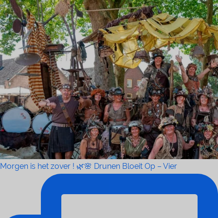
Morgen is het zover ! 🌿🌸 Drunen Bloeit Op – Vier