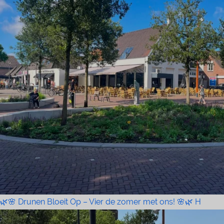
🌿🌸 Drunen Bloeit Op – Vier de zomer met ons! 🌸🌿 H