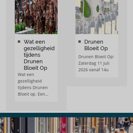
s
Wat een
Drunen
gezelligheid
Bloeit Op
e.
tijdens
Drunen Bloeit Op:
Drunen
Zaterdag 11 Juli
Bloeit Op
2026 vanaf 14u
Wat een
gezelligheid
tijdens Drunen
Bloeit op. Een
feestlijke opening
met de
wethouder, veel
muziek en een
heerlijke zon