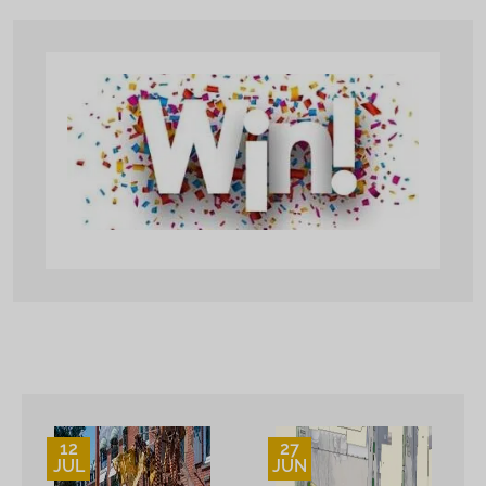
12
27
JUL
JUN