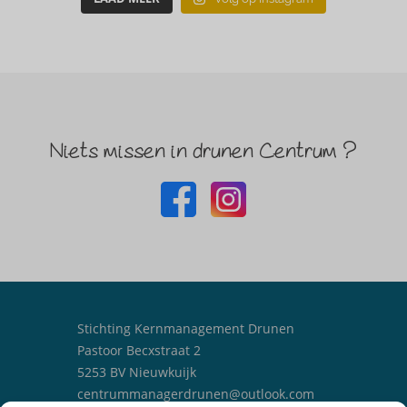
Niets missen in drunen Centrum ?
Stichting Kernmanagement Drunen
Pastoor Becxstraat 2
5253 BV Nieuwkuijk
centrummanagerdrunen@outlook.com