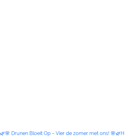
🌿🌸 Drunen Bloeit Op – Vier de zomer met ons! 🌸🌿H