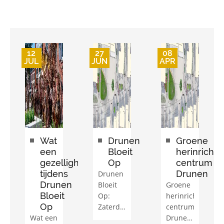
12
27
08
JUL
JUN
APR
innaars
Wat
Drunen
Groene
een
Bloeit
herinrichti
gezelligheid
Op
centrum
aarsactie.
tijdens
Drunen
Drunen
Drunen
Bloeit
Groene
Bloeit
Op:
herinrichting
Op
Zaterdag
centrum
Wat een
11 Juli
Drunen