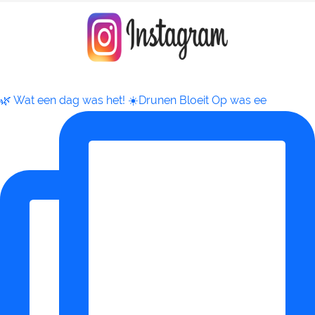
🌿 Wat een dag was het! ☀️Drunen Bloeit Op was ee