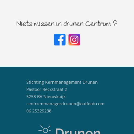
Niets missen in drunen Centrum ?
Stichting Kernmanagement Drunen
Pastoor Becxstraat 2
5253 BV Nieuwkuijk
centrummanagerdrunen@outlook.com
06 25329238