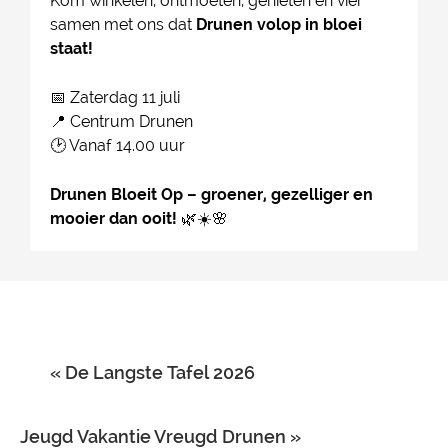
Kom winkelen, ontmoeten, genieten en vier
samen met ons dat
Drunen volop in bloei
staat!
📅 Zaterdag 11 juli
📍 Centrum Drunen
🕑 Vanaf 14.00 uur
Drunen Bloeit Op – groener, gezelliger en
mooier dan ooit!
🌿☀️🌸
«
De Langste Tafel 2026
Jeugd Vakantie Vreugd Drunen
»