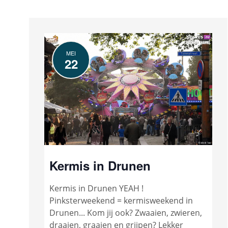
MEI
22
Kermis in Drunen
Kermis in Drunen YEAH !
Pinksterweekend = kermisweekend in
Drunen... Kom jij ook? Zwaaien, zwieren,
draaien, graaien en grijpen? Lekker