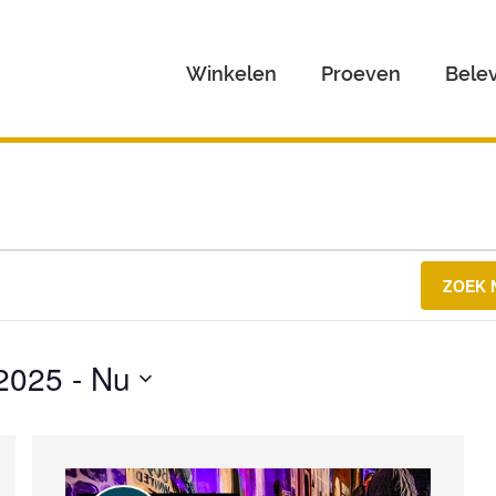
Winkelen
Proeven
Bele
ZOEK 
2025
 - 
Nu