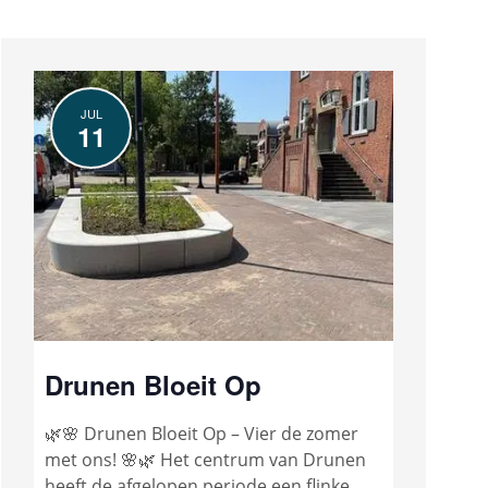
JUL
11
Drunen Bloeit Op
🌿🌸 Drunen Bloeit Op – Vier de zomer
met ons! 🌸🌿 Het centrum van Drunen
heeft de afgelopen periode een flinke