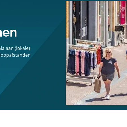
nen
a aan (lokale)
 loopafstanden