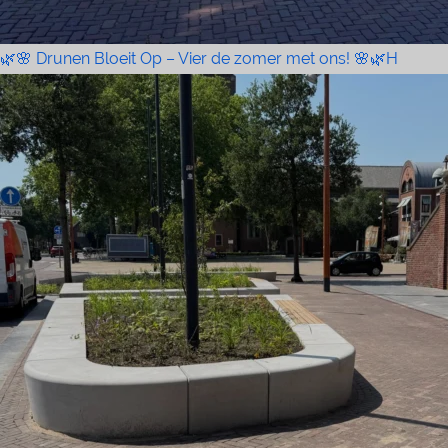
🌿🌸 Drunen Bloeit Op – Vier de zomer met ons! 🌸🌿H