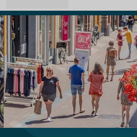
met de
wethouder, veel
muziek en een
heerlijke zon
maakte het een
bruisende dag in
Drunen