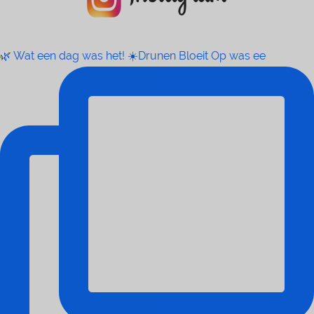
🌿 Wat een dag was het! ☀️Drunen Bloeit Op was ee