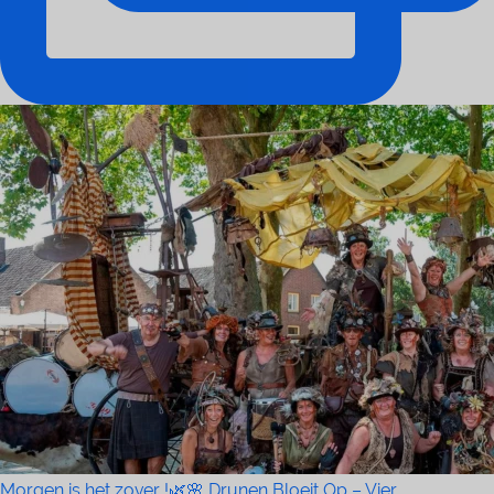
Morgen is het zover !🌿🌸 Drunen Bloeit Op – Vier