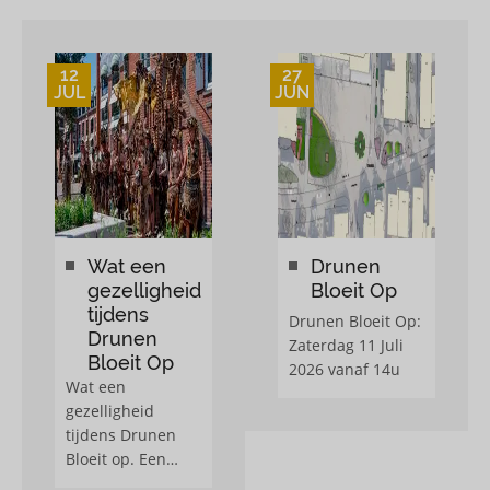
12
27
JUL
JUN
s
Wat een
Drunen
gezelligheid
Bloeit Op
e.
tijdens
Drunen Bloeit Op:
Drunen
Zaterdag 11 Juli
Bloeit Op
2026 vanaf 14u
Wat een
gezelligheid
tijdens Drunen
Bloeit op. Een
feestlijke opening