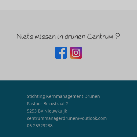
Niets missen in drunen Centrum ?
Stichting Kernmanagement Drunen
Pastoor Becxstraat 2
5253 BV Nieuwkuijk
centrummanagerdrunen@outlook.com
06 25329238