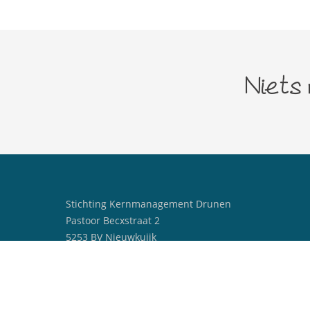
Niets
Stichting Kernmanagement Drunen
Pastoor Becxstraat 2
5253 BV Nieuwkuijk
centrummanagerdrunen@outlook.com
06 25329238