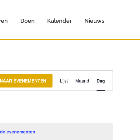
ven
Doen
Kalender
Nieuws
Evenement
weergaven
 NAAR EVENEMENTEN
Lijst
Maand
Dag
navigatie
de evenementen
.