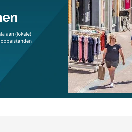
nen
a aan (lokale)
 loopafstanden