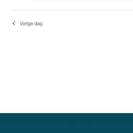
met
keyword.
Vorige dag