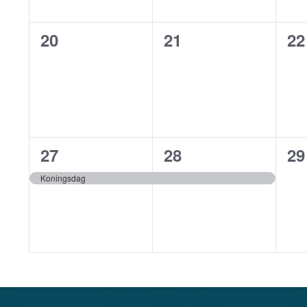
0
0
0
20
21
22
evenementen,
evenementen,
ev
1
1
0
27
28
29
evenement,
evenement,
ev
Koningsdag