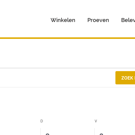
Winkelen
Proeven
Bele
ZOEK
NSDAG
D
DONDERDAG
V
VRIJDAG