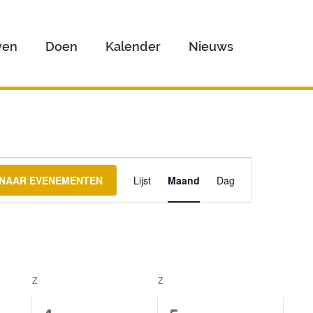
ven
Doen
Kalender
Nieuws
Evenement
weergaven
 NAAR EVENEMENTEN
Lijst
Maand
Dag
navigatie
Z
ZATERDAG
Z
ZONDAG