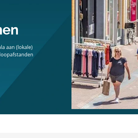
nen
a aan (lokale)
 loopafstanden