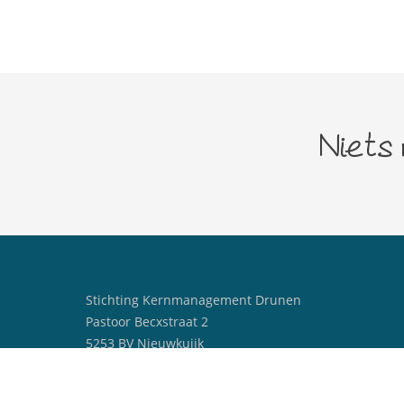
Niets
Stichting Kernmanagement Drunen
Pastoor Becxstraat 2
5253 BV Nieuwkuijk
centrummanagerdrunen@outlook.com
06 25329238