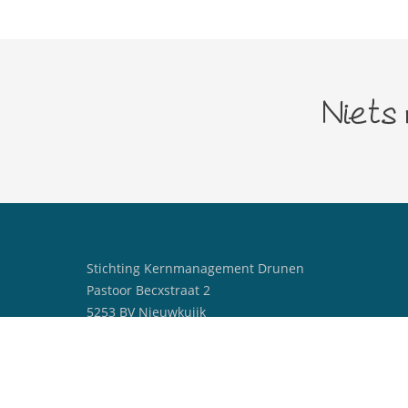
Niets
Stichting Kernmanagement Drunen
Pastoor Becxstraat 2
5253 BV Nieuwkuijk
centrummanagerdrunen@outlook.com
06 25329238