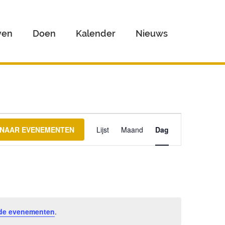
ven
Doen
Kalender
Nieuws
Evenement
weergaven
 NAAR EVENEMENTEN
Lijst
Maand
Dag
navigatie
de evenementen
.