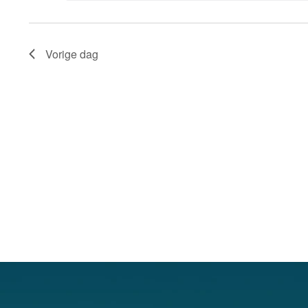
met
keyword.
Vorige dag