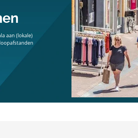
nen
a aan (lokale)
 loopafstanden